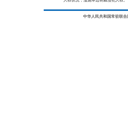
人权状况，滥施单边制裁侵犯人权。
中华人民共和国常驻联合国日内