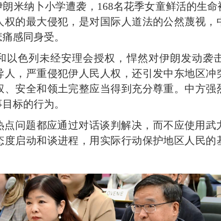
朗米纳卜小学遭袭，168名花季女童鲜活的生
人权的最大侵犯，是对国际人道法的公然蔑视，
悲痛感同身受。
和以色列未经安理会授权，悍然对伊朗发动袭
导人，严重侵犯伊人民人权，还引发中东地区冲
权、安全和领土完整应当得到充分尊重。中方强
事目标的行为。
热点问题都应通过对话谈判解决，而不应使用武
态度启动和谈进程，用实际行动保护地区人民的