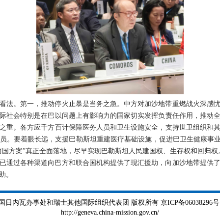
看法。第一，推动停火止暴是当务之急。中方对加沙地带重燃战火深感
际社会特别是在巴以问题上有影响力的国家切实发挥负责任作用，推动
之重。各方应千方百计保障医务人员和卫生设施安全，支持世卫组织和
员。要着眼长远，支援巴勒斯坦重建医疗基础设施，促进巴卫生健康事业
两国方案”真正全面落地，尽早实现巴勒斯坦人民建国权、生存权和回归权
已通过各种渠道向巴方和联合国机构提供了现汇援助，向加沙地带提供
助。
瓦办事处和瑞士其他国际组织代表团 版权所有 京ICP备06038296号 京公
http://geneva.china-mission.gov.cn/