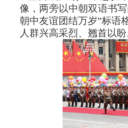
像，两旁以中朝双语书写
朝中友谊团结万岁”标语
人群兴高采烈、翘首以盼