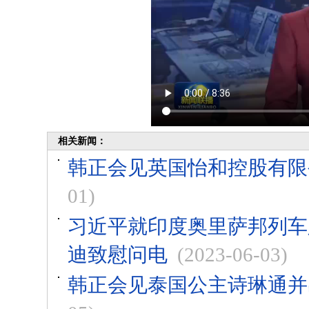
相关新闻：
韩正会见英国怡和控股有限
01)
习近平就印度奥里萨邦列车
迪致慰问电
(2023-06-03)
韩正会见泰国公主诗琳通并