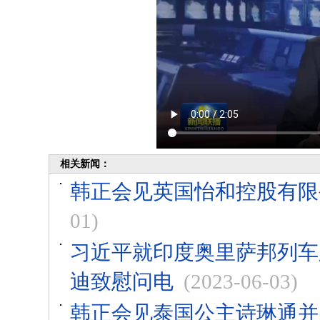
相关新闻：
韩正会见英国怡和控股有限
01)
习近平就印度奥里萨邦列车
迪致慰问电
(2023-06-03)
韩正会见泰国公主诗琳通并