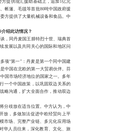
委方提供现汇援助基础上，追加1亿元
、帐篷、毛毯等首批80吨中国政府援
向委方提供了大量机械设备和食品。中
步介绍此访情况？
会谈，同丹麦国王腓特烈十世、瑞典首
持续发展以及共同关心的国际和地区问
多项“第一”：丹麦是第一个同中国建
前是中国在北欧的第一大贸易伙伴。芬
认中国市场经济地位的国家之一。多年
奉行一个中国政策，以巩固双边关系的
强战略沟通，扩大全面合作，推动双边
，将分歧放在适当位置。
中方认为，中
开放，多做加法促进中欧经贸向上平
规模市场、完整产业链、多元化应用场
大对华人员往来，深化教育、文化、旅