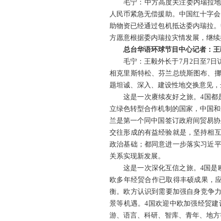
毛宁：中方高度关注委内瑞拉地
人民币紧急无偿援助。中国红十字会
助物资已经通过包机抵达委内瑞拉。
方愿意根据委内瑞拉灾情发展，继续
总台华语环球节目中心记者：王
毛宁：
王毅外长于7月2日至7
相克里斯特松、芬兰总统斯图布、挪
题坦诚、深入、建设性地交换意见，
这是一次赓续友好之旅。4国都
立绿色转型合作机制的国家，中国和
兰是第一个同中国签订政府间贸易协
交往形成的有益经验就是，坚持相互
政治基础；都同意进一步落实习近平
关系实现新发展。
这是一次深化互信之旅。4国是
欧多年经贸合作已取得丰硕成果，
衡。欧方认识到需要加强自身竞争力
景等机遇。4国欢迎中欧加强经贸建
游、语言、科研、智库、青年、地方