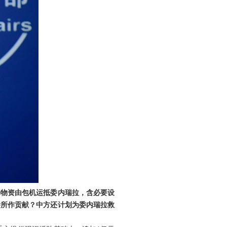
助物资由包机运抵委内瑞拉，含必要设
侨所作贡献？中方还计划为委内瑞拉救