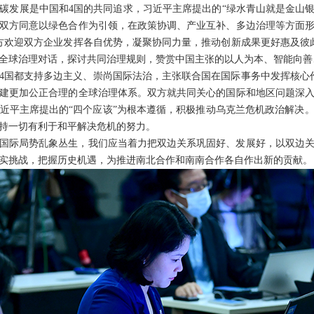
碳发展是中国和4国的共同追求，习近平主席提出的“绿水青山就是金山银
双方同意以绿色合作为引领，在政策协调、产业互补、多边治理等方面
方欢迎双方企业发挥各自优势，凝聚协同力量，推动创新成果更好惠及彼
全球治理对话，探讨共同治理规则，赞赏中国主张的以人为本、智能向善
4国都支持多边主义、崇尚国际法治，主张联合国在国际事务中发挥核心
建更加公正合理的全球治理体系。双方就共同关心的国际和地区问题深
近平主席提出的“四个应该”为根本遵循，积极推动乌克兰危机政治解决
持一切有利于和平解决危机的努力。
国际局势乱象丛生，我们应当着力把双边关系巩固好、发展好，以双边
实挑战，把握历史机遇，为推进南北合作和南南合作各自作出新的贡献。