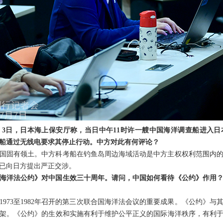
3日，日本海上保安厅称，当日中午11时许一艘中国海洋调查船进入
船通过无线电要求其停止行动。中方对此有何评论？
国固有领土。中方科考船在钓鱼岛周边海域活动是中方主权权利范围内
已向日方提出严正交涉。
海洋法公约》对中国生效三十周年。请问，中国如何看待《公约》作用
1973至1982年召开的第三次联合国海洋法会议的重要成果。《公约》
架。《公约》的生效和实施有利于维护公平正义的国际海洋秩序，有利