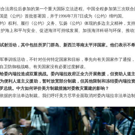
国合法席位后参加的第一个重大国际立法进程。中国全程参加第三次联合
是《公约》首批签署国，并于1996年7月7日成为《公约》缔约国。
公约》权利、履行《公约》义务、弘扬《公约》体现的多边主义精神，支
维护海上和平与安全、促进海洋可持续发展、加强海洋科研与环保、推动
试射活动，其中包括所罗门群岛、新西兰等南太平洋国家。他们表示不
军事训练活动，不针对任何特定国家和目标，事先向有关国家作了通报
自卫防御核战略。有关国家没有必要过度解读。
给委内瑞拉造成双重挑战。委内瑞拉政府正全力开展救援，但资助人道
为便利人道主义援助，暂时放宽部分制裁，但其他限制和冻结委内瑞拉
罗总统。中方如何评价美方制裁措施对委救灾重建的影响？
依据的非法单边制裁。我们呼吁美方尽早全面取消对委内瑞拉非法单边