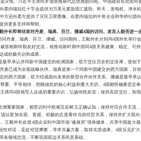
震灾情。习近平主席向罗德里格斯代总统致慰问电。中国政府在此前向
向委内瑞拉红十字会提供30万美元紧急现汇援助。昨天，发电机、净水机
中方还向委方提供了灾区卫星图像。在委内瑞拉的中资企业和华侨社团
提供更多支持和帮助。
毅外长即将结束对丹麦、瑞典、芬兰、挪威4国的访问。发言人能否进一
日访问丹麦、瑞典、芬兰、挪威。访问期间，王毅外长分别同4国外长举行
威首相斯特勒友好交流，就推动新时期中国同4国关系健康、稳定、可
达成积极共识和成果。
是最早承认并同新中国建交的欧洲国家，双方交往历史积淀深厚，曾创下
丹麦已成为全面战略伙伴。瑞典是第一个同新中国建交的西方国家，目
定的西方国家，双方结成面向未来的新型合作伙伴关系。挪威是最早承
尊重、平等相待，照顾彼此的核心利益和重大关切。4国都明确要坚定
主席同4国领导人达成的重要共识，弘扬传统友谊，保持高层交往，加
欧洲重要国家，都意识到中欧相互应树立正确认知，保持对话合作主流
应该以更加全面、客观、积极的态度看待当前经贸关系，保持并扩大双向
。王毅外长欢迎4国企业到中国市场“健身房”强身健体，共享中国超大
设性对话，妥处经贸摩擦，寻求共赢方案，取得实质成果。4国乐见扩
等各领域交流，不断巩固双边关系民意基础。