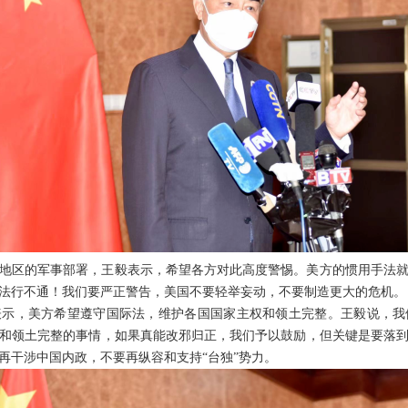
地区的军事部署，王毅表示，希望各方对此高度警惕。美方的惯用手法
法行不通！我们要严正警告，美国不要轻举妄动，不要制造更大的危机。
表示，美方希望遵守国际法，维护各国国家主权和领土完整。王毅说，我
和领土完整的事情，如果真能改邪归正，我们予以鼓励，但关键是要落
再干涉中国内政，不要再纵容和支持“台独”势力。