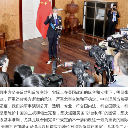
顾中方坚决反对和反复交涉，实际上在美国政府的纵容和安排下，明目
政，严重违背美方所做的承诺，严重危害台海和平稳定。中方理所当然
适度，我们的军事演训公开、透明、专业，符合国内法、符合国际法、
将坚定维护中国的主权和领土完整，坚决遏阻美国“以台制华”的图谋，坚决
系基本准则，尤其是联合国宪章中规定的不干涉内政这一最为重要的国
，美国将更加肆无忌惮地以所谓实力地位对待欺负其它国家，尤其是广大