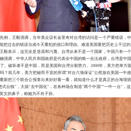
先例，王毅强调，当年美众议长金里奇对台湾的访问是一个严重错误，
能把过去的错误当成今天重犯的借口和理由。难道美国要把历史上干过的
王毅表示，这完全是造谣和污蔑。台湾从来不是一个国家，中国只有一
中明确强调，中华人民共和国政府是代表全中国的唯一合法政府，台湾是中
了。破坏者不是中国，而是美国和台湾分裂势力。2000年，美方把单方面
吗？前几年，美方把秘而不宣的所谓“对台六项保证”公然放在美国一中
重新把三个联合公报拿出来好好看一看，就知道什么才是真正的台海现
式台独”，大搞“去中国化”，在各种场合制造“两个中国”“一中一台”
英文的鼻子，称她为不肖子孙。