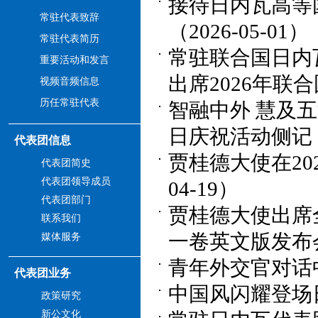
接待日内瓦高等
常驻代表致辞
（2026-05-01）
常驻代表简历
常驻联合国日内
重要活动和发言
出席2026年联合
视频音频信息
历任常驻代表
智融中外 慧及五
日庆祝活动侧记（2
代表团信息
贾桂德大使在20
代表团简史
代表团领导成员
04-19）
代表团部门
贾桂德大使出席
联系我们
一卷英文版发布会（
媒体服务
青年外交官对话中国
代表团业务
中国风闪耀登场日内
政策研究
新公文化