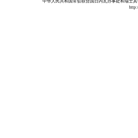
中华人民共和国常驻联合国日内瓦办事处和瑞士其他国际组织
http: