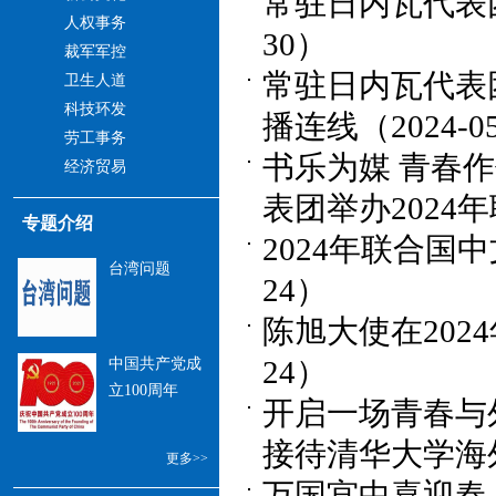
常驻日内瓦代表团
人权事务
30）
裁军军控
常驻日内瓦代表
卫生人道
科技环发
播连线（2024-05
劳工事务
书乐为媒 青春
经济贸易
表团举办2024年
专题介绍
2024年联合国中
台湾问题
24）
陈旭大使在202
中国共产党成
24）
立100周年
开启一场青春与
接待清华大学海外
更多>>
万国宫中喜迎春